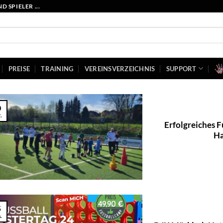
 SPIELER ...
PREISE
TRAINING
VEREINSVERZEICHNIS
SUPPORT
0
.
Erfolgreiches 
Ha
5
.