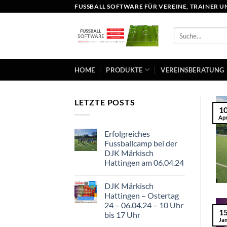
Zum
FUSSBALL SOFTWARE FÜR VEREINE, TRAINER UND
Inhalt
springen
HOME
PRODUKTE
VEREINSBERATUNG
LETZTE POSTS
1
Apr
Erfolgreiches
Fussballcamp bei der
DJK Märkisch
Hattingen am 06.04.24
DJK Märkisch
Hattingen – Ostertag
24 – 06.04.24 – 10 Uhr
1
bis 17 Uhr
Jan